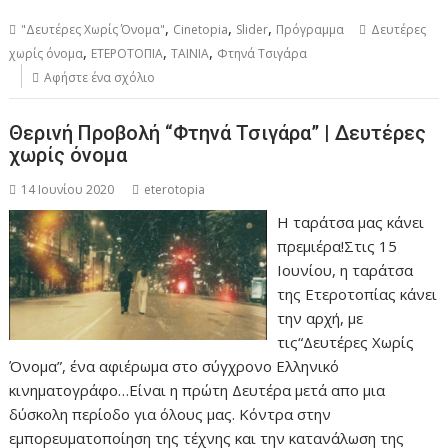
,
,
,
"Δευτέρες Χωρίς Όνομα"
Cinetopia
Slider
Πρόγραμμα
Δευτέρες
,
,
,
χωρίς όνομα
ΕΤΕΡΟΤΟΠΙΑ
ΤΑΙΝΙΑ
Φτηνά Τσιγάρα
Αφήστε ένα σχόλιο
Θερινή Προβολή “Φτηνά Τσιγάρα” | Δευτέρες
χωρίς όνομα
14 Ιουνίου 2020
eterotopia
Η ταράτσα μας κάνει
πρεμιέρα!Στις 15
Ιουνίου, η ταράτσα
της Ετεροτοπίας κάνει
την αρχή, με
τις“Δευτέρες Χωρίς
Όνομα”, ένα αφιέρωμα στο σύγχρονο Ελληνικό
κινηματογράφο…Είναι η πρώτη Δευτέρα μετά απο μια
δύσκολη περίοδο για όλους μας. Κόντρα στην
εμπορευματοποίηση της τέχνης και την κατανάλωση της