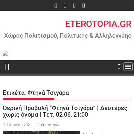
Περάστε
στο
περιεχόμενο
ETEROTOPIA.GR
Χώρος Πολιτισμού, Πολιτικής & Αλληλεγγύης
Ετικέτα:
Φτηνά Τσιγάρα
Θερινή Προβολή “Φτηνά Τσιγάρα” | Δευτέρες
χωρίς όνομα | Τετ. 02.06, 21:00
1 Ιουνίου 2021
eterotopia