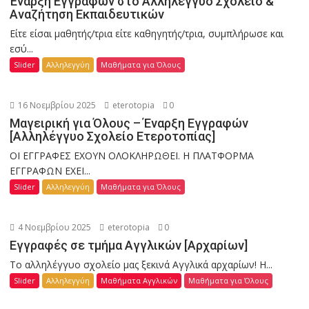
Έναρξη Εγγραφών στο Αλληλέγγυο Σχολείο &
Αναζήτηση Εκπαιδευτικών
Είτε είσαι μαθητής/τρια είτε καθηγητής/τρια, συμπλήρωσε και
εσύ...
Slider
Αλληλεγγύη
Μαθήματα για Όλους
16 Νοεμβρίου 2025
eterotopia
0
Μαγειρική για Όλους – Έναρξη Εγγραφών
[Αλληλέγγυο Σχολείο Ετεροτοπίας]
ΟΙ ΕΓΓΡΑΦΕΣ ΕΧΟΥΝ ΟΛΟΚΛΗΡΩΘΕΙ. Η ΠΛΑΤΦΟΡΜΑ
ΕΓΓΡΑΦΩΝ ΕΧΕΙ...
Slider
Αλληλεγγύη
Μαθήματα για Όλους
4 Νοεμβρίου 2025
eterotopia
0
Εγγραφές σε τμήμα Αγγλικών [Αρχαρίων]
Το αλληλέγγυο σχολείο μας ξεκινά Αγγλικά αρχαρίων! Η...
Slider
Αλληλεγγύη
Μαθήματα Αγγλικών
Μαθήματα για Όλους