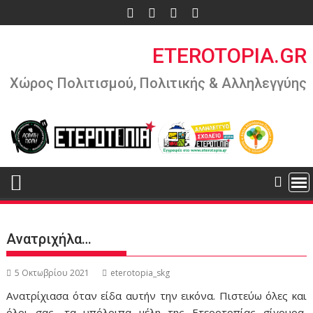
Περάστε
στο
περιεχόμενο
ETEROTOPIA.GR
Χώρος Πολιτισμού, Πολιτικής & Αλληλεγγύης
Ανατριχήλα…
5 Οκτωβρίου 2021
eterotopia_skg
Ανατρίχιασα όταν είδα αυτήν την εικόνα. Πιστεύω όλες και
όλοι σας, τα υπόλοιπα μέλη της Ετεροτοπίας σίγουρα,