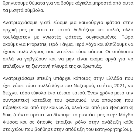
θρηνίσουμε θύματα για να δούμε κάγκελα μπροστά από αυτά
τα μισητά σύμβολα.
Ανατριαχιάσαμε γιατί είδαμε μια καινούργια φάτσα στην
αρχική μας με αυτο το τατού. Αηδιάζαμε και παλιά, αλλά
τουλάχιστον με γνωστές φάτσες, συγκεκριμένες. Τώρα
ακούμε για Propatria, Ιερό Τάγμα, Ιερό Λόχο και ελπίζουμε να
έχουν πολύ λίγους που να είναι τόσο σάπιοι. Οι υπόλοιπο
απλά να γαβγίζουν και να μην είναι ακόμα αργά για να
επιλέξουν τη ζωντανή πλευρά της ανθρωπιάς.
Ανατριχιάσαμε επειδή υπάρχει κάποιος στην Ελλάδα που
έχει χάσει τόσα πολλά λόγω του Ναζισμού, το έτος 2021, να
δείχνει τόσο εύκολα ένα τέτοιο τατού. Έναν χρόνο μετά την
συντριπτική καταδίκη του φασισμού. Μια απόφαση που
πάρθηκε και από την κοινωνία, αλλά και από μια εβληματική
δίκη (πάντα πρέπει να δίνουμε τα ρισπέκτ μας στην Μάγδα
Φύσσα και σε όποι#ς έπαιξαν ρόλο στην ανάδειξη κάθε
στοιχείου που βοήθησε στην απόδειξη του κατηγορητηρίου).