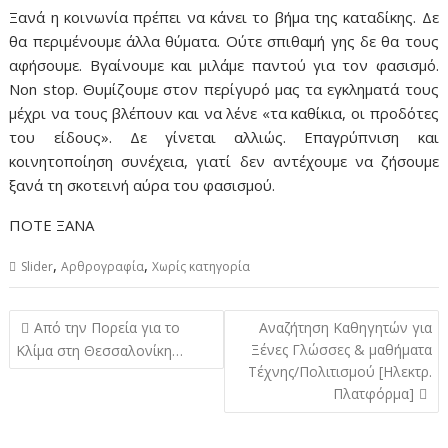
Ξανά η κοινωνία πρέπει να κάνει το βήμα της καταδίκης. Δε
θα περιμένουμε άλλα θύματα. Ούτε σπιθαμή γης δε θα τους
αφήσουμε. Βγαίνουμε και μιλάμε παντού για τον φασισμό.
Non stop. Θυμίζουμε στον περίγυρό μας τα εγκληματά τους
μέχρι να τους βλέπουν και να λένε «τα καθίκια, οι προδότες
του είδους». Δε γίνεται αλλιώς. Επαγρύπνιση και
κοινητοποίηση συνέχεια, γιατί δεν αντέχουμε να ζήσουμε
ξανά τη σκοτεινή αύρα του φασισμού.
ΠΟΤΕ ΞΑΝΑ
,
,
Slider
Αρθρογραφία
Χωρίς κατηγορία
Πλοήγηση
Από την Πορεία για το
Αναζήτηση Καθηγητών για
άρθρων
Ξένες Γλώσσες & μαθήματα
Κλίμα στη Θεσσαλονίκη…
Τέχνης/Πολιτισμού [Ηλεκτρ.
Πλατφόρμα]